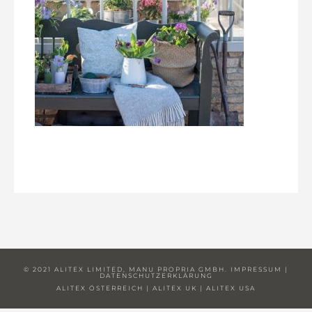
© 2021 ALITEX LIMITED, MANU PROPRIA GMBH.
IMPRESSUM
|
DATENSCHUTZERKLÄRUNG
ALITEX ÖSTERREICH
|
ALITEX UK
|
ALITEX USA