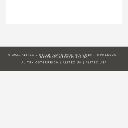
© 2021 ALITEX LIMITED, MANU PROPRIA GMBH.
IMPRESSUM
|
DATENSCHUTZERKLÄRUNG
ALITEX ÖSTERREICH
|
ALITEX UK
|
ALITEX USA