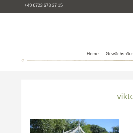
+49 6723 673 37 15
Home
Gewächshäus
vik