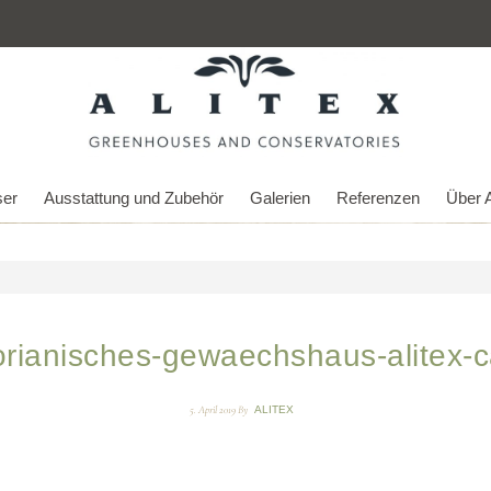
er
Ausstattung und Zubehör
Galerien
Referenzen
Über A
torianisches-gewaechshaus-alitex-c
5. April 2019
By
ALITEX