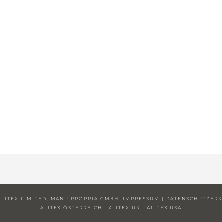
 ALITEX LIMITED, MANU PROPRIA GMBH.
IMPRESSUM
|
DATENSCHUTZER
ALITEX ÖSTERREICH
|
ALITEX UK
|
ALITEX USA