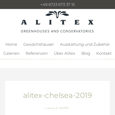
+49 6723 673 37 15
Home
Gewächshäuser
Ausstattung und Zubehör
Galerien
Referenzen
Über Alitex
Blog
Kontakt
alitex-chelsea-2019
ALITEX
13. Mai 2020
By