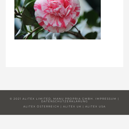
© 2021 ALITEX LIMITED, MANU PROPRIA GMBH.
IMPRESSUM
|
DATENSCHUTZERKLÄRUNG
ALITEX ÖSTERREICH
|
ALITEX UK
|
ALITEX USA