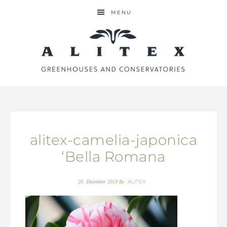
MENU
alitex-camelia-japonica
‘Bella Romana
ALITEX
20. Dezember 2019
By