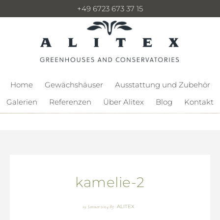
+49 6723 673 37 15
Home
Gewächshäuser
Ausstattung und Zubehör
Galerien
Referenzen
Über Alitex
Blog
Kontakt
kamelie-2
ALITEX
19. Januar 2024
By