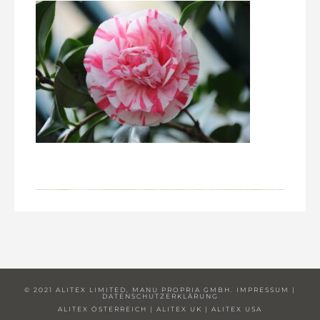
© 2021 ALITEX LIMITED, MANU PROPRIA GMBH.
IMPRESSUM
|
DATENSCHUTZERKLÄRUNG
ALITEX ÖSTERREICH
|
ALITEX UK
|
ALITEX USA