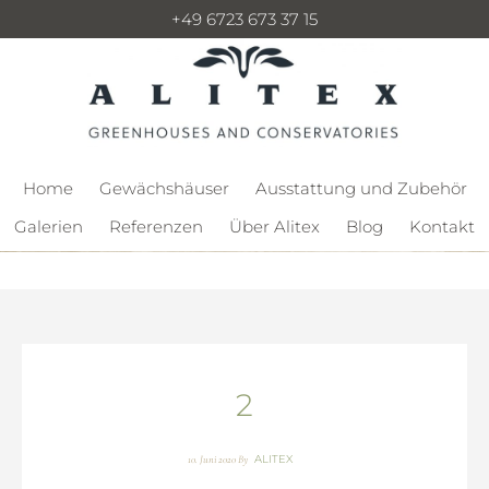
+49 6723 673 37 15
Home
Gewächshäuser
Ausstattung und Zubehör
Galerien
Referenzen
Über Alitex
Blog
Kontakt
2
ALITEX
10. Juni 2020
By