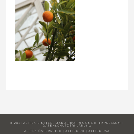
© 2021 ALITEX LIMITED, MANU PROPRIA GMBH.
IMPRESSUM
|
DATENSCHUTZERKLÄRUNG
ALITEX ÖSTERREICH
|
ALITEX UK
|
ALITEX USA