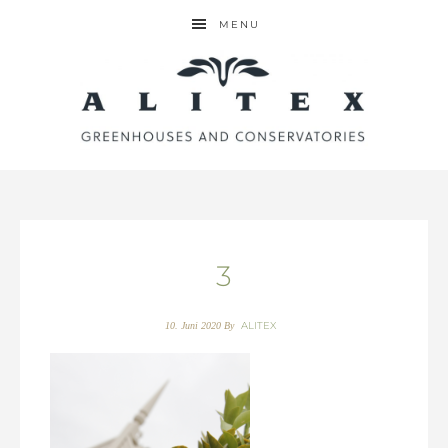
MENU
3
ALITEX
10. Juni 2020
By