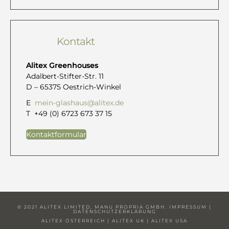
Kontakt
Alitex Greenhouses
Adalbert-Stifter-Str. 11
D – 65375 Oestrich-Winkel
E
mein-glashaus@alitex.de
T +49 (0) 6723 673 37 15
Kontaktformular
© 2021 ALITEX LIMITED, MANU PROPRIA GMBH.
IMPRESSUM
|
DATENSCHUTZERKLÄRUNG
ALITEX ÖSTERREICH
|
ALITEX UK
|
ALITEX USA