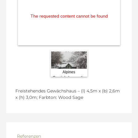
The requested content cannot be found
Alpines
Gewächshausgärtnern
Südti
Gewächshaus - die
auf alpiner Höhe.
Schneelasten fließen
G
in die Statik mit ein.
Freistehendes Gewächshaus – (l) 4,5m x (b) 2,6m
x (h) 3,0m; Farbton: Wood Sage
Referenzen