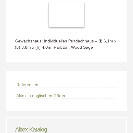
Das neue
Wir
maßgeschneiderte
Wüns
Anlehngewächshaus.
di
Anle
Gewächshaus: Individuelles Pultdachhaus – (l) 6,1m x
(b) 3,8m x (h) 4,0m; Farbton: Wood Sage
Referenzen
Alitex in englischen Gärten
Alitex Katalog