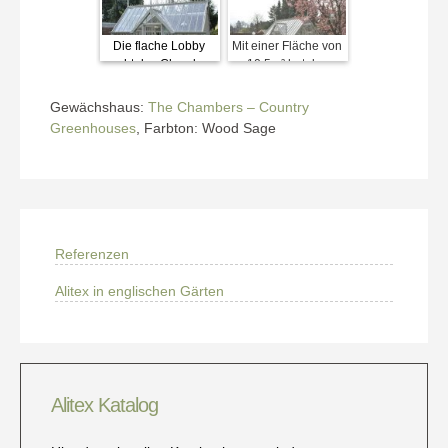
Die flache Lobby
Mit einer Fläche von
macht das Chambers
10,5m² hat das
so attraktiv.
Chambers (fast)
überall Platz.
Gewächshaus:
The Chambers – Country
Greenhouses
, Farbton: Wood Sage
Referenzen
Alitex in englischen Gärten
Alitex Katalog