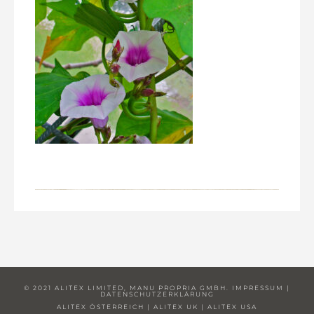
© 2021 ALITEX LIMITED, MANU PROPRIA GMBH.
IMPRESSUM
|
DATENSCHUTZERKLÄRUNG
ALITEX ÖSTERREICH
|
ALITEX UK
|
ALITEX USA