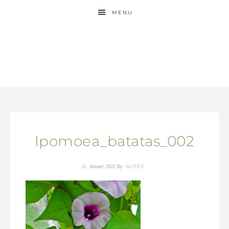
MENU
Ipomoea_batatas_002
ALITEX
11. Januar 2022
By