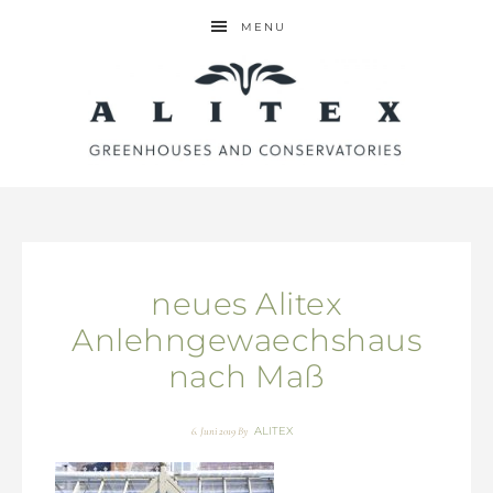
MENU
neues Alitex
Anlehngewaechshaus
nach Maß
ALITEX
6. Juni 2019
By