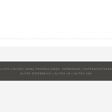
 ALITEX LIMITED, MANU PROPRIA GMBH.
IMPRESSUM
|
DATENSCHUTZER
ALITEX ÖSTERREICH
|
ALITEX UK
|
ALITEX USA