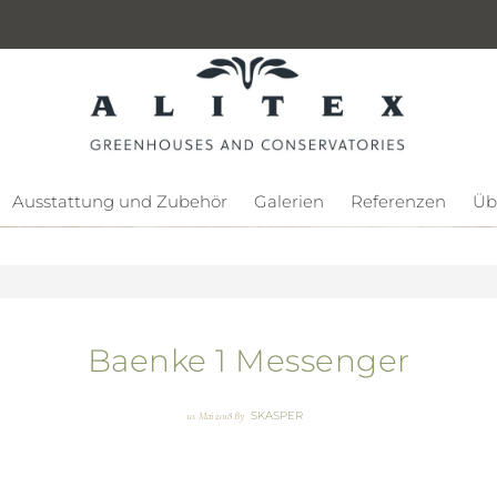
Ausstattung und Zubehör
Galerien
Referenzen
Üb
Baenke 1 Messenger
SKASPER
10. Mai 2018
By