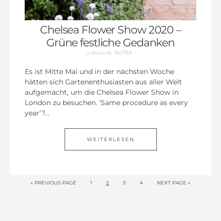
Chelsea Flower Show 2020 –
Grüne festliche Gedanken
ALITEX
13. Mai 2020
By
Es ist Mitte Mai und in der nächsten Woche
hätten sich Gartenenthusiasten aus aller Welt
aufgemacht, um die Chelsea Flower Show in
London zu besuchen. ‘Same procedure as every
year’?…
WEITERLESEN
« PREVIOUS PAGE
1
2
3
4
NEXT PAGE »