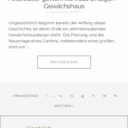
Gewächshaus
ALITEX
29. September 2018
By
Ungewöhnlich beginnt bereits der Anfang dieser
Geschichte, an deren Ende ein atemberaubendes
Gewächshausdesign steht. Die Planung und die
Neuanlage eines Gartens, insbesondere eines großen,
sind von ...
WEITERLESEN
…
« PREVIOUS PAGE
1
14
15
16
17
18
19
NEXT PAGE »