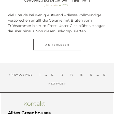
Gewächshaus vermehren
ALITEX
9. März 2019
By
Viel Freude bei wenig Aufwand – dieses vollmundige
Versprechen erfüllt die Geranie mit Blüten vom
Frühsommer bis zum Frost. Unter Glas blüht sie sogar
darüber hinaus. Von diesen unkomplizierten ...
WEITERLESEN
…
…
« PREVIOUS PAGE
1
12
13
14
15
16
19
NEXT PAGE »
Kontakt
Alitex Greenhouses