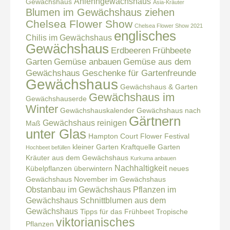
Anlehngewächshaus
Gewächshaus
Asia-Kräuter
Blumen im Gewächshaus ziehen
Chelsea Flower Show
Chelsea Flower Show 2021
englisches
Chilis im Gewächshaus
Gewächshaus
Erdbeeren
Frühbeete
Garten
Gemüse anbauen
Gemüse aus dem
Gewächshaus
Geschenke für Gartenfreunde
Gewächshaus
Gewächshaus & Garten
Gewächshaus im
Gewächshauserde
Winter
Gewächshauskalender
Gewächshaus nach
Gärtnern
Gewächshaus reinigen
Maß
unter Glas
Hampton Court Flower Festival
kleiner Garten
Kraftquelle Garten
Hochbeet befüllen
Kräuter aus dem Gewächshaus
Kurkuma anbauen
Nachhaltigkeit
Kübelpflanzen überwintern
neues
Gewächshaus
November im Gewächshaus
Obstanbau im Gewächshaus
Pflanzen im
Gewächshaus
Schnittblumen aus dem
Gewächshaus
Tipps für das Frühbeet
Tropische
viktorianisches
Pflanzen