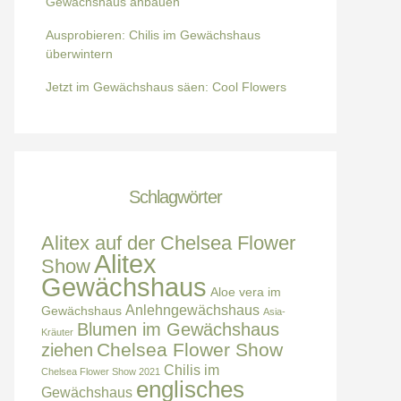
Gewächshaus anbauen
Ausprobieren: Chilis im Gewächshaus
überwintern
Jetzt im Gewächshaus säen: Cool Flowers
Schlagwörter
Alitex auf der Chelsea Flower
Alitex
Show
Gewächshaus
Aloe vera im
Anlehngewächshaus
Gewächshaus
Asia-
Blumen im Gewächshaus
Kräuter
Chelsea Flower Show
ziehen
Chilis im
Chelsea Flower Show 2021
englisches
Gewächshaus