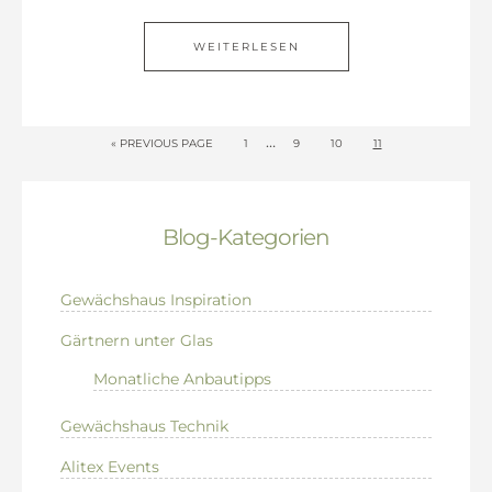
WEITERLESEN
…
« PREVIOUS PAGE
1
9
10
11
Blog-Kategorien
Gewächshaus Inspiration
Gärtnern unter Glas
Monatliche Anbautipps
Gewächshaus Technik
Alitex Events