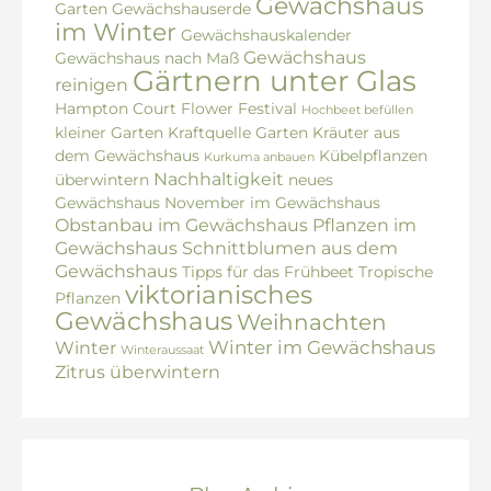
Gewächshaus
Garten
Gewächshauserde
im Winter
Gewächshauskalender
Gewächshaus
Gewächshaus nach Maß
Gärtnern unter Glas
reinigen
Hampton Court Flower Festival
Hochbeet befüllen
kleiner Garten
Kraftquelle Garten
Kräuter aus
dem Gewächshaus
Kübelpflanzen
Kurkuma anbauen
Nachhaltigkeit
überwintern
neues
Gewächshaus
November im Gewächshaus
Obstanbau im Gewächshaus
Pflanzen im
Gewächshaus
Schnittblumen aus dem
Gewächshaus
Tipps für das Frühbeet
Tropische
viktorianisches
Pflanzen
Gewächshaus
Weihnachten
Winter im Gewächshaus
Winter
Winteraussaat
Zitrus überwintern