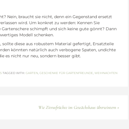
ht? Nein, braucht sie nicht, denn ein Gegenstand ersetzt
erlassen wird. Um konkret zu werden: Kennen Sie
e Gartenschere schimpft und sich keine gute gönnt? Dann
hwertiges Modell schenken.
 sollte diese aus robustem Material gefertigt, Ersatzteile
 werden könnten natürlich auch verbogene Spaten, undichte
 es nicht nur neu, sondern besser gibt.
S
TAGGED WITH:
GARTEN
,
GESCHENKE FÜR GARTENFREUNDE
,
WEIHNACHTEN
Wie Zitrusfrüchte im Gewächshaus überwintern »