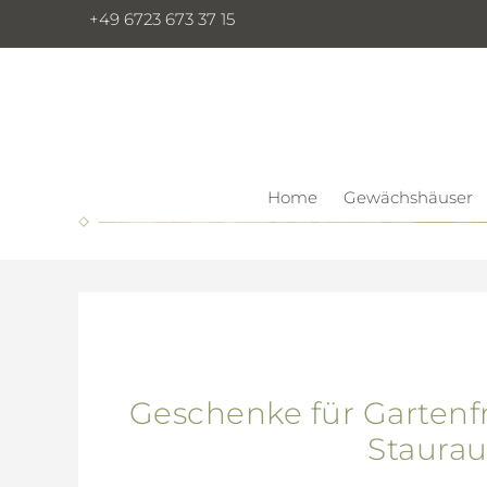
+49 6723 673 37 15
Home
Gewächshäuser
Geschenke für Gartenfr
Staura