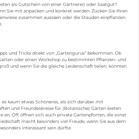
ten als Gutschein von einer Gärtnerei) oder Saatgut?
nn Sie mit anpacken und konkret werden: Zücken Sie Ihren
menwiese zusammen aussäen oder die Stauden einpflanzen.
.
 Tipps und Tricks direkt von „Gartengurus“ bekommen. Ob
m Garten oder einen Workshop zu bestimmten Pflanzen- und
groß und wenn Sie die gleiche Leidenschaft teilen, könnten
 es kaum etwas Schöneres, als sich darüber mit
ften und Freundeskreise für (Botanische) Gärten bieten
e an. Oft öffnen sich auch private Gartenpforten, die sonst
gliedschaft macht besonders viel Freude, wenn Sie aus dem
sonders interessant sein dürfte.