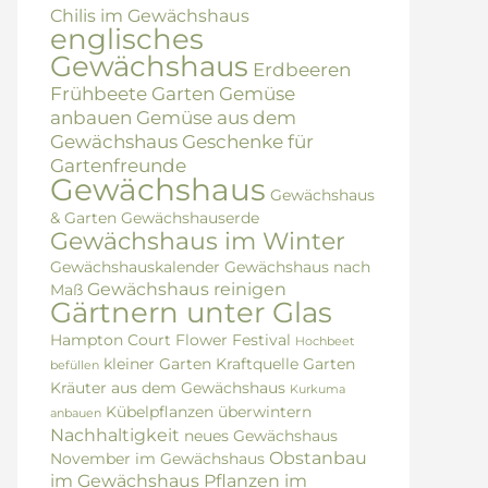
Chilis im Gewächshaus
englisches
Gewächshaus
Erdbeeren
Frühbeete
Garten
Gemüse
anbauen
Gemüse aus dem
Gewächshaus
Geschenke für
Gartenfreunde
Gewächshaus
Gewächshaus
& Garten
Gewächshauserde
Gewächshaus im Winter
Gewächshauskalender
Gewächshaus nach
Gewächshaus reinigen
Maß
Gärtnern unter Glas
Hampton Court Flower Festival
Hochbeet
kleiner Garten
Kraftquelle Garten
befüllen
Kräuter aus dem Gewächshaus
Kurkuma
Kübelpflanzen überwintern
anbauen
Nachhaltigkeit
neues Gewächshaus
Obstanbau
November im Gewächshaus
im Gewächshaus
Pflanzen im