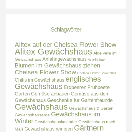
Schlagwörter
Alitex auf der Chelsea Flower Show
Alitex Gewächshaus
Aloe vera im
Anlehngewächshaus
Gewächshaus
Asia-Kräuter
Blumen im Gewächshaus ziehen
Chelsea Flower Show
Chelsea Flower Show 2021
englisches
Chilis im Gewächshaus
Gewächshaus
Erdbeeren
Frühbeete
Garten
Gemüse anbauen
Gemüse aus dem
Gewächshaus
Geschenke für Gartenfreunde
Gewächshaus
Gewächshaus & Garten
Gewächshaus im
Gewächshauserde
Winter
Gewächshauskalender
Gewächshaus nach
Gärtnern
Gewächshaus reinigen
Maß